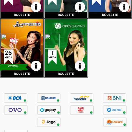
KEMBALI
KEMBALI
KEMBALI
ROULETTE
ROULETTE
ROULETTE
ROULETTE
ROULETTE
ROULETTE
Meja
Min
Max
Meja
Min
Max
Baccarat
5Rb
5Jt
Baccarat
1Rb
20Jt
Roulette
1Rb
20Jt
Roulette
1Rb
20Jt
Sicbo
2Rb
25Jt
Blackjack
10Rb
50Jt
Sicbo
1Rb
20Jt
Wheel
1Rb
1Jt
Dragon Tiger
1Rb
20Jt
Dragon Tiger
5Rb
5Jt
26
1
DAFTAR
MASUK
DAFTAR
MASUK
MEJA
MEJA
KEMBALI
KEMBALI
PROMO
ROULETTE
ROULETTE
ROULETTE
ROULETTE