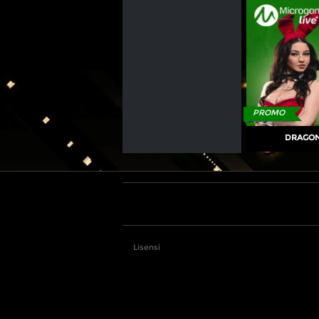
Meja
Roulette
Baccarat
Dragon Tiger
Blackjack
Sicbo
DAFTAR
PROMO
KEM
DRAGON
DRAGON
Lisensi