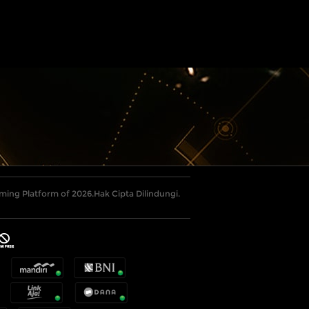
ming Platform of 2026.Hak Cipta Dilindungi.