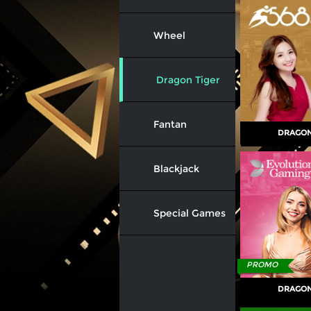
Meja
Baccarat
Roulette
Wheel
Sic Bo
Dragon Tiger
Special Games
Dragon Tiger
DAFTAR
KEM
Fantan
DRAGON
DRAGON
Meja
Blackjack
Roulette
Baccarat
Sicbo
Dragon Tiger
Special Games
Blackjack
Wheel
DAFTAR
PROMO
KEM
DRAGON
DRAGON