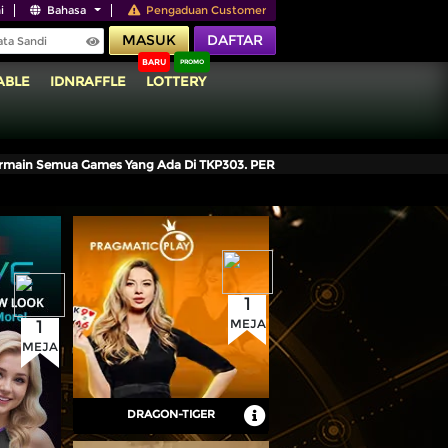
i
Bahasa
Pengaduan Customer
DAFTAR
BARU
PROMO
ABLE
IDNRAFFLE
LOTTERY
emua Games Yang Ada Di TKP303. PERHATIAN!! Untuk Max Betting Live Game 
Min
Max
Meja
Min
Max
1Rb
5Jt
Baccarat
5Rb
5Jt
1Rb
5Jt
Roulette
1Rb
20Jt
1Rb
5Jt
Sicbo
2Rb
25Jt
1Rb
5Jt
Blackjack
10Rb
50Jt
1
1Rb
5Jt
Wheel
1Rb
1Jt
Dragon Tiger
5Rb
5Jt
1
MEJA
MEJA
DAFTAR
MASUK
KEMBALI
DRAGON-TIGER
DRAGON-TIGER