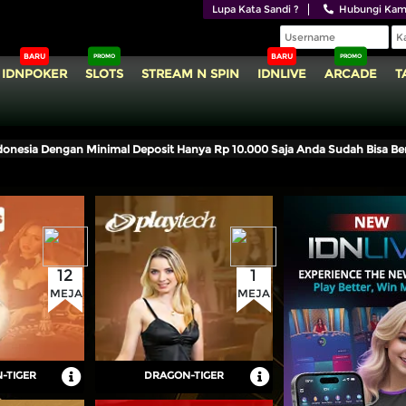
Lupa Kata Sandi ?
Hubungi Kam
BARU
BARU
PROMO
PROMO
IDNPOKER
SLOTS
STREAM N SPIN
IDNLIVE
ARCADE
T
a Dengan Minimal Deposit Hanya Rp 10.000 Saja Anda Sudah Bisa Bermain S
Min
Max
Meja
Min
Max
Meja
1Rb
10Jt
Roulette
2Rb
20Jt
Baccarat
1Rb
10Jt
Sicbo
2Rb
2Jt
Dragon Tiger
1Rb
10Jt
Baccarat
1Rb
20Jt
Roulette
1Rb
10Jt
Blackjack
10Rb
20Jt
Sicbo
12
1
1Rb
10Jt
Dragon Tiger
10Rb
1Jt
Special Games
Special Games
1Rb
10Jt
MEJA
MEJA
MASUK
DAFTAR
MASUK
BALI
KEMBALI
-TIGER
DRAGON-TIGER
-TIGER
DRAGON-TIGER