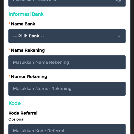
Informasi Bank
*
Nama Bank
*
Nama Rekening
*
Nomor Rekening
Kode
Kode Referral
Opsional