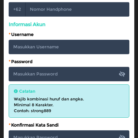
Referral
+62
Promosi
Informasi Akun
Hubungi Kami
*
Username
Live Chat
Pengaduan Customer
*
Password
Pilih Bahasa:
Catatan
Wajib kombinasi huruf dan angka.
MASUK
DAFTAR
Minimal 8 Karakter.
Contoh: strong889
&copy; TKP303: The Most Trusted and Official
Online Gaming Platform of 2026. Hak Cipta
*
Konfirmasi Kata Sandi
Dilindungi.