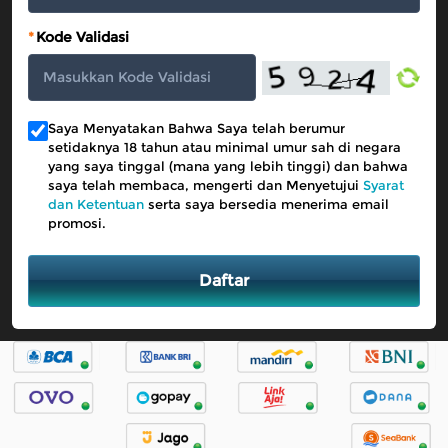
*
Kode Validasi
Saya Menyatakan Bahwa Saya telah berumur
setidaknya 18 tahun atau minimal umur sah di negara
yang saya tinggal (mana yang lebih tinggi) dan bahwa
saya telah membaca, mengerti dan Menyetujui
Syarat
dan Ketentuan
serta saya bersedia menerima email
promosi.
Daftar